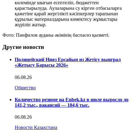
көлемінде шығын есептеліп, бюджеттен
қарастырылуда. Аулаларына су кірген отбасыларға
қажетіне қарай жергілікті кәсіпкерлер тарапынан
құрылыс материалдарына көмектесу жұмыстары
жүріліп жатыр.
Фото: Панфилов ауданы әкімінің баспасөз қызметі.
Другие новости
Полицейский Нияз Ерсайын из Жетісу выиграл
«Жетысу Барысы 2026»
06.08.26
Общество
Количество резюме на Enbek.kz в июле выросло до
141,2 тыс., вакансий — 104,6 тыс.
06.08.26
Новости Казахстана