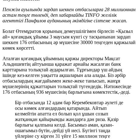
Пенжім ауылында зардап шеккен отбасыларға 28 миллионнан
астам теңге төленді, деп хабарлайды TINFO желілік
агенттігі Панфилов ауданының әкімдігіне сілтеме жасап.
Болат Өтемұратов қорының демеушілігімен бірлесіп «Қызыл
ай» қоғамдық ұйымы 3 маусым күнгі су тасқынынан зардап
шеккен 176 отбасының әр мүшесіне 30000 теңгеден қаржылай
көмек көрсетті.
Аталған қоғамдық ұйымның қаржы директоры Мақсат
Альдишевтің айтуынша қаражат арнайы жасалған банк
карттарына толықтай аударылған. Тұрғындар үш айдың
ішінде кез-келген уақытта ақшаларын ала алады. Біз әрбір
отбасылардың
жағдайымен жеке-жеке танысып, жанұя
мүшелерінің құжаттарын толықтай түгендедік. Нәтижесінде
176 отбасының 936 мүшесінің барлығына көмектестік,-деді.
Бір отбасында 12 адам бар Керембековтар әулеті де
осы көмек алғандардың қатарында. Айтып
келмейтін апатта ел болып қол ұшын созып
жатқанқан қайырымды жандарға дән риза. Қазір
барлығы қалпына келді. Басымыз аман, қазан-
ошағымыз бүтін,-дейді үй иесі. Бүгінгі таңда
үйлеріне су кірген 31 үйге 15 миллион теңге