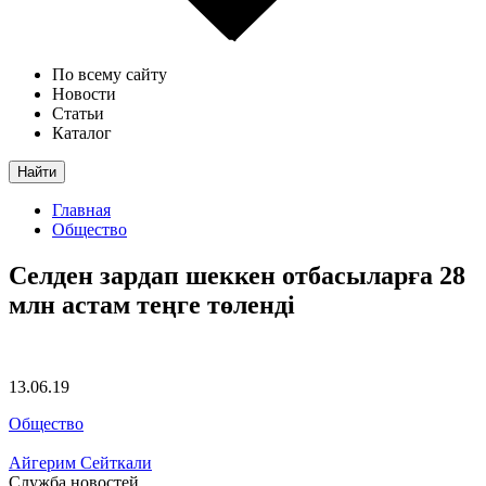
По всему сайту
Новости
Статьи
Каталог
Найти
Главная
Общество
Селден зардап шеккен отбасыларға 28
млн астам теңге төленді
13.06.19
Общество
Айгерим Сейткали
Служба новостей