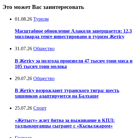
Это может Вас заинтересовать
01.08.26
Туризм
Масштабное обновление Алаколя завершается: 12,3
миллиарда тенге инвестировано в туризм Жетісу
31.07.26
Общество
В Жетісу за полгода произвели 47 тысяч тонн мяса и
105 тысяч тонн молока
29.07.26
Общество
В Жетісу возрождают туранского тигра: шесть
хищников адаптируются на Балхаше
25.07.26
Спорт
«Жетысу» ждет битва за выживание в КПЛ:
талдыкорганцы сыграют с «Кызылжаром»
Главная