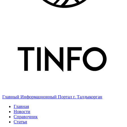
Главный Информационный Портал г. Талдыкорган
Главная
Новости
Справочник
Статьи