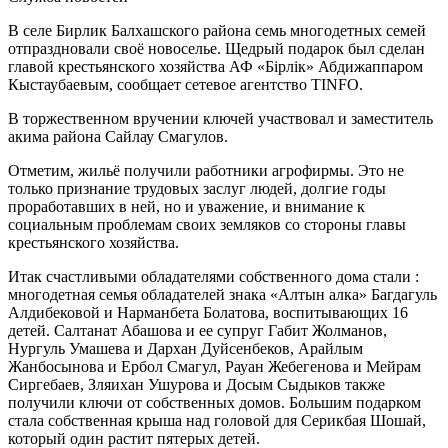
В селе Бирлик Балхашского района семь многодетных семей
отпраздновали своё новоселье. Щедрый подарок был сделан
главой крестьянского хозяйства АФ «Бірлік» Абдижаппаром
Кыстаубаевым, сообщает сетевое агентство TINFO.
В торжественном вручении ключей участвовал и заместитель
акима района Сайлау Смагулов.
Отметим, жильё получили работники агрофирмы. Это не
только признание трудовых заслуг людей, долгие годы
проработавших в ней, но и уважение, и внимание к
социальным проблемам своих земляков со стороны главы
крестьянского хозяйства.
Итак счастливыми обладателями собственного дома стали :
многодетная семья обладателей знака «Алтын алка» Багдагуль
Алдибековой и Нарманбета Болатова, воспитывающих 16
детей. Салтанат Абашова и ее супруг Габит Жолманов,
Нургуль Умашева и Дархан Дуйсенбеков, Арайлым
Жанбосынова и Ербол Смагул, Рауан Жебегенова и Мейрам
Сиргебаев, Зляихан Ушурова и Досым Сыдыков также
получили ключи от собственных домов. Большим подарком
стала собственная крыша над головой для Серикбая Шошай,
который один растит пятерых детей.