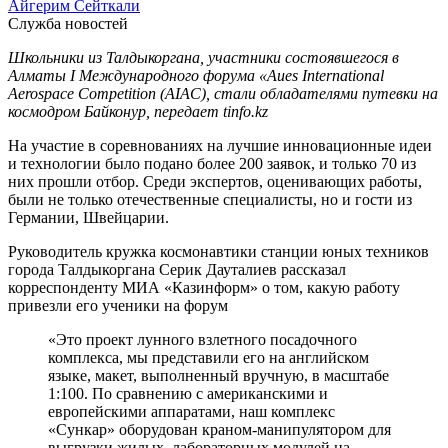
Айгерим Сейткали
Служба новостей
Школьники из Талдыкоргана, участники состоявшегося в
Алматы I Международного форума «Aues International
Aerospace Competition (AIAC), стали обладателями путевки на
космодром Байконур, передает tinfo.kz
На участие в соревнованиях на лучшие инновационные идеи
и технологии было подано более 200 заявок, и только 70 из
них прошли отбор. Среди экспертов, оценивающих работы,
были не только отечественные специалисты, но и гости из
Германии, Швейцарии.
Руководитель кружка космонавтики станции юных техников
города Талдыкоргана Серик Дауталиев рассказал
корреспонденту МИА «Казинформ» о том, какую работу
привезли его ученики на форум
«Это проект лунного взлетного посадочного
комплекса, мы представили его на английском
языке, макет, выполненный вручную, в масштабе
1:100. По сравнению с американскими и
европейскими аппаратами, наш комплекс
«Сункар» оборудован краном-манипулятором для
выгрузки жилых, лабораторных модулей на