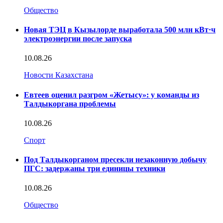
Общество
Новая ТЭЦ в Кызылорде выработала 500 млн кВт·ч
электроэнергии после запуска
10.08.26
Новости Казахстана
Евтеев оценил разгром «Жетысу»: у команды из
Талдыкоргана проблемы
10.08.26
Спорт
Под Талдыкорганом пресекли незаконную добычу
ПГС: задержаны три единицы техники
10.08.26
Общество