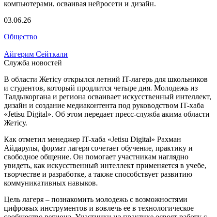
03.06.26
Общество
Айгерим Сейткали
Служба новостей
В области Жетісу открылся летний IT-лагерь для школьников
и студентов, который продлится четыре дня. Молодежь из
Талдыкоргана и региона осваивает искусственный интеллект,
дизайн и создание медиаконтента под руководством IT-хаба
«Jetisu Digital». Об этом передает пресс-служба акима области
Жетісу.
Как отметил менеджер IT-хаба «Jetisu Digital» Рахман
Айдарулы, формат лагеря сочетает обучение, практику и
свободное общение. Он помогает участникам наглядно
увидеть, как искусственный интеллект применяется в учебе,
творчестве и разработке, а также способствует развитию
коммуникативных навыков.
Цель лагеря – познакомить молодежь с возможностями
цифровых инструментов и вовлечь ее в технологическое
сообщество региона. Участники на практике освоят работу с