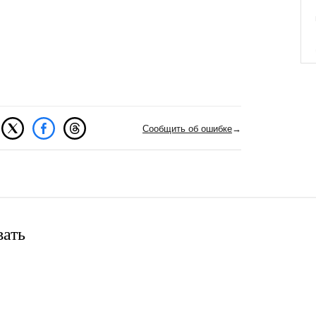
Сообщить об ошибке
→
вать