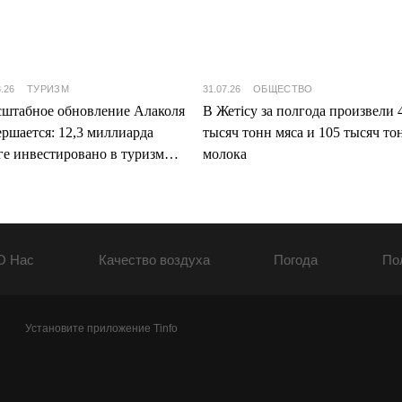
8.26
ТУРИЗМ
31.07.26
ОБЩЕСТВО
штабное обновление Алаколя
В Жетісу за полгода произвели 
ершается: 12,3 миллиарда
тысяч тонн мяса и 105 тысяч то
ге инвестировано в туризм
молока
ісу
О Нас
Качество воздуха
Погода
По
Установите приложение Tinfo