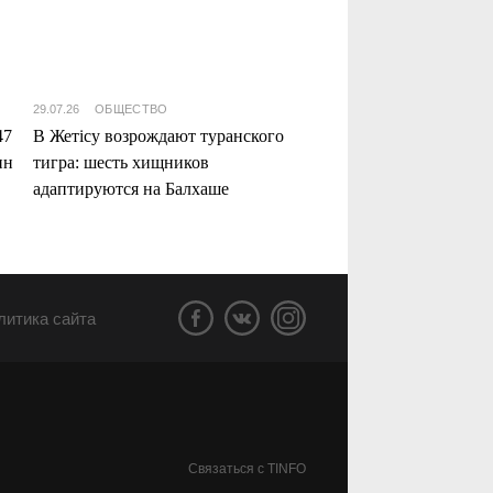
29.07.26
ОБЩЕСТВО
47
В Жетісу возрождают туранского
нн
тигра: шесть хищников
адаптируются на Балхаше
литика сайта
Связаться с TINFO