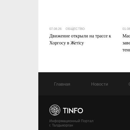
07.08.26
ОБЩЕСТВО
01.0
Движение открыли на трассе к
Мас
Хоргосу в Жетісу
зав
тен
Жет
Главная
Новости
Информационный Портал
г. Талдыкорган