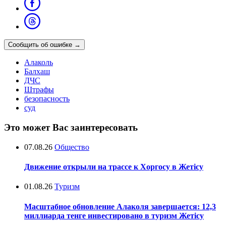
Сообщить об ошибке
→
Алаколь
Балхаш
ДЧС
Штрафы
безопасность
суд
Это может Вас заинтересовать
07.08.26
Общество
Движение открыли на трассе к Хоргосу в Жетісу
01.08.26
Туризм
Масштабное обновление Алаколя завершается: 12,3
миллиарда тенге инвестировано в туризм Жетісу