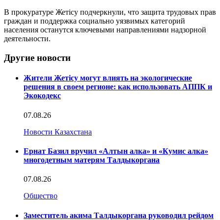
В прокуратуре Жетісу подчеркнули, что защита трудовых прав
граждан и поддержка социально уязвимых категорий
населения останутся ключевыми направлениями надзорной
деятельности.
Другие новости
Жители Жетісу могут влиять на экологические
решения в своем регионе: как использовать АППК и
Экокодекс
07.08.26
Новости Казахстана
Ернат Базил вручил «Алтын алка» и «Кумис алка»
многодетным матерям Талдыкоргана
07.08.26
Общество
Заместитель акима Талдыкоргана руководил рейдом