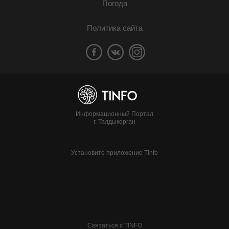
Погода
Политика сайта
Информационный Портал
г. Талдыкорган
Установите приложение Tinfo
Связаться с TINFO