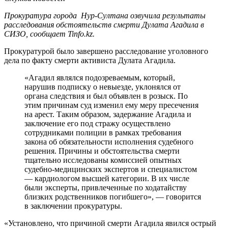
Прокуратура города Нур-Султана озвучила результаты
расследования обстоятельств смерти Дулата Агадила в
СИЗО, сообщает Tinfo.kz.
Прокуратурой было завершено расследование уголовного
дела по факту смерти активиста Дулата Агадила.
«Агадил являлся подозреваемым, который,
нарушив подписку о невыезде, уклонялся от
органа следствия и был объявлен в розыск. По
этим причинам суд изменил ему меру пресечения
на арест. Таким образом, задержание Агадила и
заключение его под стражу осуществлено
сотрудниками полиции в рамках требования
закона об обязательности исполнения судебного
решения. Причины и обстоятельства смерти
тщательно исследованы комиссией опытных
судебно-медицинских экспертов и специалистом
— кардиологом высшей категории. В их числе
были эксперты, привлеченные по ходатайству
близких родственников погибшего», — говорится
в заключении прокуратуры.
«Установлено, что причиной смерти Агадила явился острый