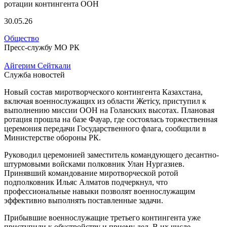
30.05.26
Общество
Пресс-службу МО РК
Айгерим Сейткали
Служба новостей
Новый состав миротворческого контингента Казахстана,
включая военнослужащих из области Жетісу, приступил к
выполнению миссии ООН на Голанских высотах. Плановая
ротация прошла на базе Фауар, где состоялась торжественная
церемония передачи Государственного флага, сообщили в
Министерстве обороны РК.
Руководил церемонией заместитель командующего десантно-
штурмовыми войсками полковник Улан Нургазиев.
Принявший командование миротворческой ротой
подполковник Ильяс Алматов подчеркнул, что
профессиональные навыки позволят военнослужащим
эффективно выполнять поставленные задачи.
Прибывшие военнослужащие третьего контингента уже
приступили к обустройству и приему дел. В их числе —