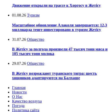
Движение открыли на трассе к Хоргосу в Жетісу
01.08.26
Туризм
Масштабное обновление Алаколя завершается: 12,3
миллиарда тенге инвестировано в туризм Жетісу
31.07.26
Общество
В Жетісу за полгода произвели 47 тысяч тонн мяса и
105 тысяч тонн молока
29.07.26
Общество
В Жетісу возрождают туранского тигра: шесть
хищников адаптируются на Балхаше
Главная
Новости
О Нас
Качество воздуха
Погода
Политика сайта