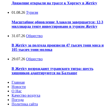
Движение открыли на трассе к Хоргосу в Жетісу
01.08.26
Туризм
Масштабное обновление Алаколя завершается: 12,3
миллиарда тенге инвестировано в туризм Жетісу
31.07.26
Общество
В Жетісу за полгода произвели 47 тысяч тонн мяса и
105 тысяч тонн молока
29.07.26
Общество
В Жетісу возрождают туранского тигра: шесть
хищников адаптируются на Балхаше
Главная
Новости
О Нас
Качество воздуха
Погода
Политика сайта