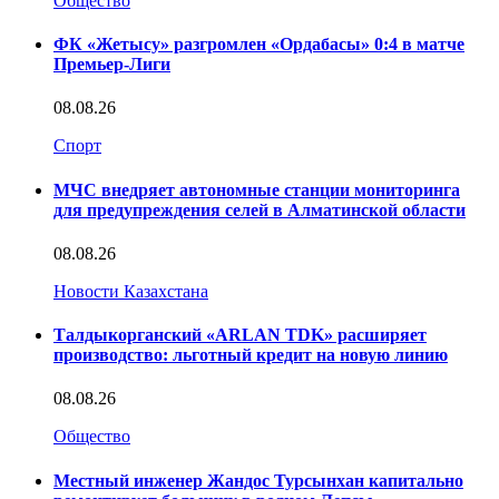
Общество
ФК «Жетысу» разгромлен «Ордабасы» 0:4 в матче
Премьер-Лиги
08.08.26
Спорт
МЧС внедряет автономные станции мониторинга
для предупреждения селей в Алматинской области
08.08.26
Новости Казахстана
Талдыкорганский «ARLAN TDK» расширяет
производство: льготный кредит на новую линию
08.08.26
Общество
Местный инженер Жандос Турсынхан капитально