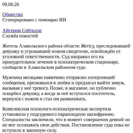
09.06.26
Общество
Сгенерировано с помощью ИИ
Айгерим Сейткали
Служба новостей
Житель Алакольского района области Жетісу, преследовавший
девушку и угрожавший ножом свидетелю, освобождён от
уголовной ответственности. Суд направил его на
принудительное лечение в психиатрическом стационаре,
сообщили в Алакольском районном суде.
Мужчина месяцами навязчиво отправлял потерпевшей
сообщения, признавался в любви и предлагал выйти замуж,
вызывая у неё тревогу. Позже, в магазине, он публично
оскорбил девушку, а когда за неё вступился посетитель,
вернулся с ножом и стал им размахивать.
Комплексная психолого-психиатрическая экспертиза
установила у подсудимого параноидную шизофрению.
Специалисты заключили, что в момент совершения деяний он
не мог осознавать свои действия. Постановление суда пока не
вступило в законную силу.