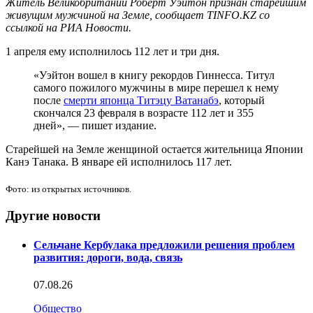
Житель Великобритании Роберт Уэйтон признан старейшим
живущим мужчиной на Земле, сообщает TINFO.KZ со
ссылкой на РИА Новости.
1 апреля ему исполнилось 112 лет и три дня.
«Уэйтон вошел в книгу рекордов Гиннесса. Титул
самого пожилого мужчины в мире перешел к нему
после
смерти японца Титэцу Ватанабэ
, который
скончался 23 февраля в возрасте 112 лет и 355
дней», — пишет издание.
Старейшей на Земле женщиной остается жительница Японии
Канэ Танака. В январе ей исполнилось 117 лет.
Фото: из открытых источников.
Другие новости
Сельчане Кербулака предложили решения проблем
развития: дороги, вода, связь
07.08.26
Общество