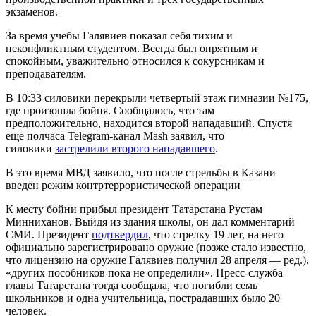
экзаменов.
За время учебы Галявиев показал себя тихим и
неконфликтным студентом. Всегда был опрятным и
спокойным, уважительно относился к сокурсникам и
преподавателям.
В 10:33 силовики перекрыли четвертый этаж гимназии №175,
где произошла бойня. Сообщалось, что там
предположительно, находится второй нападавший. Спустя
еще полчаса Telegram-канал Mash заявил, что
силовики
застрелили второго нападавшего
.
В это время МВД заявило, что после стрельбы в Казани
введен режим контртеррористической операции
К месту бойни прибыл президент Татарстана Рустам
Минниханов. Выйдя из здания школы, он дал комментарий
СМИ. Президент
подтвердил
, что стрелку 19 лет, на него
официально зарегистрировано оружие (позже стало известно,
что лицензию на оружие Галявиев получил 28 апреля — ред.),
«других пособников пока не определили». Пресс-служба
главы Татарстана тогда сообщала, что погибли семь
школьников и одна учительница, пострадавших было 20
человек.