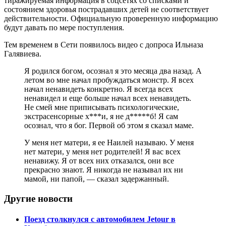
тиражируемая информация в соцсетях со списками и
состоянием здоровья пострадавших детей не соответствует
действительности. Официальную проверенную информацию
будут давать по мере поступления.
Тем временем в Сети появилось видео с допроса Ильназа
Галявиева.
Я родился богом, осознал я это месяца два назад. А
летом во мне начал пробуждаться монстр. Я всех
начал ненавидеть конкретно. Я всегда всех
ненавидел и еще больше начал всех ненавидеть.
Не смей мне приписывать психологические,
экстрасенсорные х***и, я не д*****б! Я сам
осознал, что я бог. Первой об этом я сказал маме.
У меня нет матери, я ее Наилей называю. У меня
нет матери, у меня нет родителей! Я вас всех
ненавижу. Я от всех них отказался, они все
прекрасно знают. Я никогда не называл их ни
мамой, ни папой, — сказал задержанный.
Другие новости
Поезд столкнулся с автомобилем Jetour в