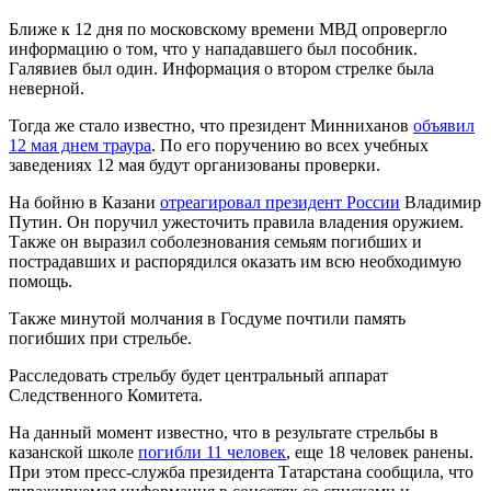
Ближе к 12 дня по московскому времени МВД опровергло
информацию о том, что у нападавшего был пособник.
Галявиев был один. Информация о втором стрелке была
неверной.
Тогда же стало известно, что президент Минниханов
объявил
12 мая днем траура
. По его поручению во всех учебных
заведениях 12 мая будут организованы проверки.
На бойню в Казани
отреагировал президент России
Владимир
Путин. Он поручил ужесточить правила владения оружием.
Также он выразил соболезнования семьям погибших и
пострадавших и распорядился оказать им всю необходимую
помощь.
Также минутой молчания в Госдуме почтили память
погибших при стрельбе.
Расследовать стрельбу будет центральный аппарат
Следственного Комитета.
На данный момент известно, что в результате стрельбы в
казанской школе
погибли 11 человек
, еще 18 человек ранены.
При этом пресс-служба президента Татарстана сообщила, что