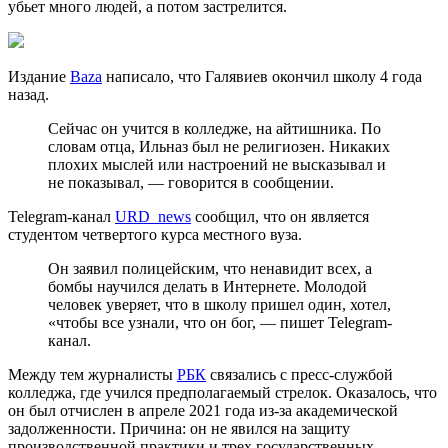
убьет много людей, а потом застрелится.
Издание
Baza
написало, что Галявиев окончил школу 4 года
назад.
Сейчас он учится в колледже, на айтишника. По
словам отца, Ильназ был не религиозен. Никаких
плохих мыслей или настроений не высказывал и
не показывал, — говорится в сообщении.
Telegram-канал
URD_news
сообщил, что он является
студентом четвертого курса местного вуза.
Он заявил полицейским, что ненавидит всех, а
бомбы научился делать в Интернете. Молодой
человек уверяет, что в школу пришел один, хотел,
«чтобы все узнали, что он бог, — пишет Telegram-
канал.
Между тем журналисты
РБК
связались с пресс-службой
колледжа, где учился предполагаемый стрелок. Оказалось, что
он был отчислен в апреле 2021 года из-за академической
задолженности. Причина: он не явился на защиту
производственной практики и трех государственных