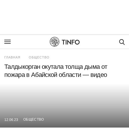
Пои
ГЛАВНАЯ
ОБЩЕСТВО
Талдыкорган окутала толща дыма от
пожара в Абайской области — видео
ОБЩЕСТВО
12.06.23