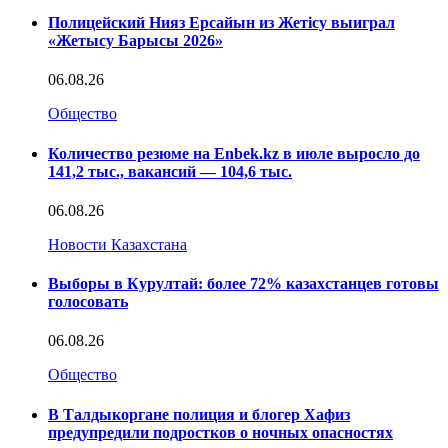
Полицейский Нияз Ерсайын из Жетісу выиграл
«Жетысу Барысы 2026»
06.08.26
Общество
Количество резюме на Enbek.kz в июле выросло до
141,2 тыс., вакансий — 104,6 тыс.
06.08.26
Новости Казахстана
Выборы в Курултай: более 72% казахстанцев готовы
голосовать
06.08.26
Общество
В Талдыкоргане полиция и блогер Хафиз
предупредили подростков о ночных опасностях