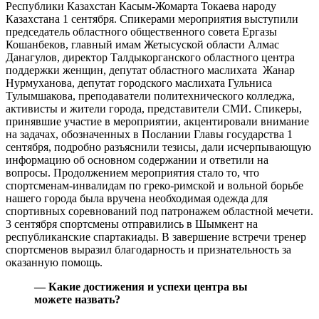
Республики Казахстан Касым-Жомарта Токаева народу
Казахстана 1 сентября. Спикерами мероприятия выступили
председатель областного общественного совета Ергазы
Кошанбеков, главный имам Жетысуской области Алмас
Данагулов, директор Талдыкорганского областного центра
поддержки женщин, депутат областного маслихата Жанар
Нурмуханова, депутат городского маслихата Гульниса
Тулымшакова, преподаватели политехнического колледжа,
активисты и жители города, представители СМИ. Спикеры,
принявшие участие в мероприятии, акцентировали внимание
на задачах, обозначенных в Послании Главы государства 1
сентября, подробно разъяснили тезисы, дали исчерпывающую
информацию об основном содержании и ответили на
вопросы. Продолжением мероприятия стало то, что
спортсменам-инвалидам по греко-римской и вольной борьбе
нашего города была вручена необходимая одежда для
спортивных соревнований под патронажем областной мечети.
3 сентября спортсмены отправились в Шымкент на
республиканские спартакиады. В завершение встречи тренер
спортсменов выразил благодарность и признательность за
оказанную помощь.
— Какие достижения и успехи центра вы
можете назвать?