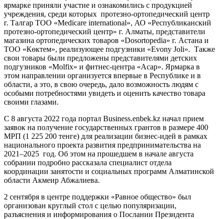
ярмарке приняли участие и ознакомились с продукцией
учреждения, среди которых протезно-ортопедический центр
г. Талгар ТОО «Medicare international», АО «Республиканский
протезно-ортопедический центр» г. Алматы, представители
магазина ортопедических товаров «Dosortopedia» г. Астана и
ТОО «Көктем», реализующее подгузники «Evony Joli». Также
свои товары были предложены представителями детских
подгузников «Molfix» и фитнес-центра «Асар». Ярмарка в
этом направлении организуется впервые в Республике и в
области, а это, в свою очередь, дало возможность людям с
особыми потребностями увидеть и оценить качество товара
своими глазами.
С 8 августа 2022 года портал Business.enbek.kz начал прием
заявок на получение государственных грантов в размере 400
МРП (1 225 200 тенге) для реализации бизнес-идей в рамках
национального проекта развития предпринимательства на
2021–2025 год. Об этом на прошедшем в начале августа
собрании подробно рассказала специалист отдела
координации занятости и социальных программ Алматинской
области Акмеир Абжалиева.
2 сентября в центре поддержки «Равное общество» был
организован круглый стол с целью популяризации,
разъяснения и информирования о Послании Президента