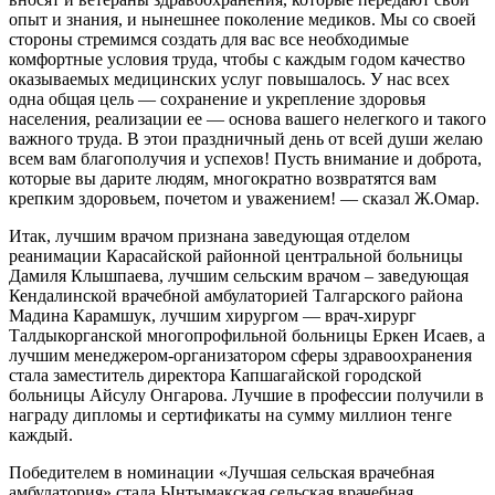
опыт и знания, и нынешнее поколение медиков. Мы со своей
стороны стремимся создать для вас все необходимые
комфортные условия труда, чтобы с каждым годом качество
оказываемых медицинских услуг повышалось. У нас всех
одна общая цель — сохранение и укрепление здоровья
населения, реализации ее — основа вашего нелегкого и такого
важного труда. В этои праздничный день от всей души желаю
всем вам благополучия и успехов! Пусть внимание и доброта,
которые вы дарите людям, многократно возвратятся вам
крепким здоровьем, почетом и уважением! — сказал Ж.Омар.
Итак, лучшим врачом признана заведующая отделом
реанимации Карасайской районной центральной больницы
Дамиля Клышпаева, лучшим сельским врачом – заведующая
Кендалинской врачебной амбулаторией Талгарского района
Мадина Карамшук, лучшим хирургом — врач-хирург
Талдыкорганской многопрофильной больницы Еркен Исаев, а
лучшим менеджером-организатором сферы здравоохранения
стала заместитель директора Капшагайской городской
больницы Айсулу Онгарова. Лучшие в профессии получили в
награду дипломы и сертификаты на сумму миллион тенге
каждый.
Победителем в номинации «Лучшая сельская врачебная
амбулатория» стала Ынтымакская сельская врачебная