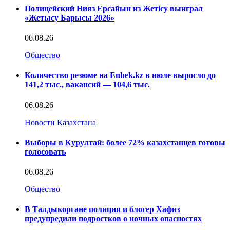
Полицейский Нияз Ерсайын из Жетісу выиграл
«Жетысу Барысы 2026»
06.08.26
Общество
Количество резюме на Enbek.kz в июле выросло до
141,2 тыс., вакансий — 104,6 тыс.
06.08.26
Новости Казахстана
Выборы в Курултай: более 72% казахстанцев готовы
голосовать
06.08.26
Общество
В Талдыкоргане полиция и блогер Хафиз
предупредили подростков о ночных опасностях