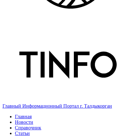
Главный Информационный Портал г. Талдыкорган
Главная
Новости
Справочник
Статьи