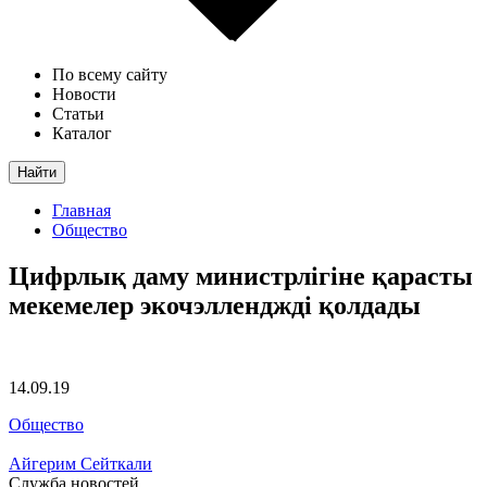
По всему сайту
Новости
Статьи
Каталог
Найти
Главная
Общество
Цифрлық даму министрлігіне қарасты
мекемелер экочэлленджді қолдады
14.09.19
Общество
Айгерим Сейткали
Служба новостей