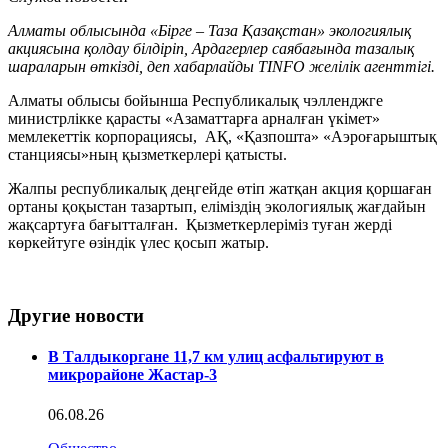
Алматы облысында «Бірге – Таза Қазақстан» экологиялық
акциясына қолдау білдіріп, Ардагерлер саябағында тазалық
шараларын өткізді, деп хабарлайды TINFO желілік агенттігі.
Алматы облысы бойынша Республикалық чэлленджге
министрлікке қарасты «Азаматтарға арналған үкімет»
мемлекеттік корпорациясы, АҚ, «Қазпошта» «Аэроғарыштық
станциясы»ның қызметкерлері қатысты.
Жалпы республикалық деңгейде өтіп жатқан акция қоршаған
ортаны қоқыстан тазартып, еліміздің экологиялық жағдайын
жақсартуға бағытталған. Қызметкерлеріміз туған жерді
көркейтуге өзіндік үлес қосып жатыр.
Другие новости
В Талдыкоргане 11,7 км улиц асфальтируют в
микрорайоне Жастар-3
06.08.26