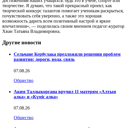
достижениям наших учащихся: будь это в учебе, спорте или
творчестве. Я думаю, что такой прекрасный проект, как
творческий конкурс талантов помогает ученикам раскрыться,
почувствовать себя уверенно, а также это хорошая
возможность дарить всем позитивный настрой и яркие
впечатления», — поделилась своим мнением педагог-куратор
Хван Татьяна Владимировна.
Другие новости
Сельчане Кербулака предложили решения проблем
развития: дороги, вода, связь
07.08.26
Общество
Аким Талдыкоргана вручил 11 матерям «Алтын
алқа» и «Күміс алқа»
07.08.26
Общество