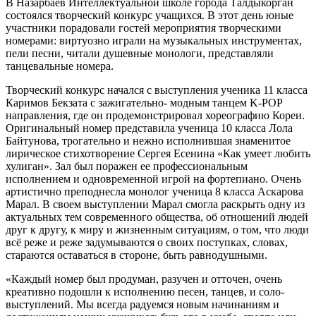
В Назарбаев Интеллектуальной школе города Талдыкорган
состоялся творческий конкурс учащихся. В этот день юные
участники порадовали гостей мероприятия творческими
номерами: виртуозно играли на музыкальных инструментах,
пели песни, читали душевные монологи, представляли
танцевальные номера.
Творческий конкурс начался с выступления ученика 11 класса
Каримов Бекзата с зажигательно- модным танцем K-POP
направления, где он продемонстрировал хореографию Кореи.
Оригинальный номер представила ученица 10 класса Лола
Байтунова, трогательно и нежно исполнившая знаменитое
лирическое стихотворение Сергея Есенина «Как умеет любить
хулиган». Зал был поражен ее профессиональным
исполнением и одновременной игрой на фортепиано. Очень
артистично преподнесла монолог ученица 8 класса Аскарова
Марал. В своем выступлении Марал смогла раскрыть одну из
актуальных тем современного общества, об отношений людей
друг к другу, к миру и жизненным ситуациям, о том, что люди
всё реже и реже задумываются о своих поступках, словах,
стараются оставаться в стороне, быть равнодушными.
«Каждый номер был продуман, разучен и отточен, очень
креативно подошли к исполнению песен, танцев, и соло-
выступлений. Мы всегда радуемся новым начинаниям и