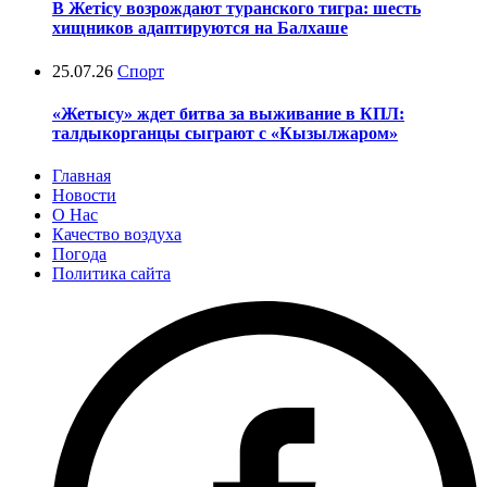
В Жетісу возрождают туранского тигра: шесть
хищников адаптируются на Балхаше
25.07.26
Спорт
«Жетысу» ждет битва за выживание в КПЛ:
талдыкорганцы сыграют с «Кызылжаром»
Главная
Новости
О Нас
Качество воздуха
Погода
Политика сайта