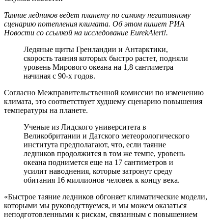
Таяние ледников ведет планету по самому негативному
сценарию потепления климата. Об этом пишет РИА
Новости со ссылкой на исследование EurekAlert!.
Ледяные щиты Гренландии и Антарктики,
скорость таяния которых быстро растет, подняли
уровень Мирового океана на 1,8 сантиметра
начиная с 90-х годов.
Согласно Межправительственной комиссии по изменению
климата, это соответствует худшему сценарию повышения
температуры на планете.
Ученые из Лидского университета в
Великобритании и Датского метеорологического
института предполагают, что, если таяние
ледников продолжится в том же темпе, уровень
океана поднимется еще на 17 сантиметров и
усилит наводнения, которые затронут среду
обитания 16 миллионов человек к концу века.
«Быстрое таяние ледников обгоняет климатические модели,
которыми мы руководствуемся, и мы можем оказаться
неподготовленными к рискам, связанным с повышением