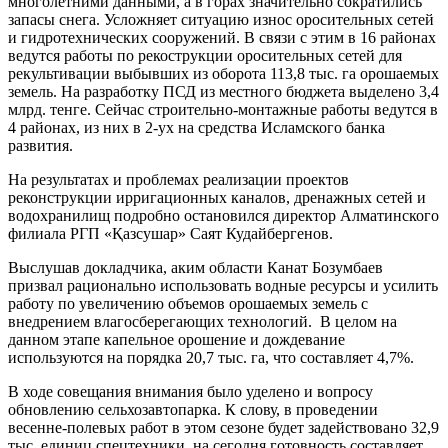
многолетними данными, а в горах значительно сократились
запасы снега. Усложняет ситуацию износ оросительных сетей
и гидротехнических сооружений. В связи с этим в 16 районах
ведутся работы по рекострукции оросительных сетей для
рекультивации выбывших из оборота 113,8 тыс. га орошаемых
земель. На разработку ПСД из местного бюджета выделено 3,4
млрд. тенге. Сейчас строительно-монтажные работы ведутся в
4 районах, из них в 2-ух на средства Исламского банка
развития.
На результатах и проблемах реализации проектов
реконструкции ирригационных каналов, дренажных сетей и
водохранилищ подробно остановился директор Алматинского
филиала РГП «Қазсушар» Саят Кудайбергенов.
Выслушав докладчика, аким области Канат Бозумбаев
призвал рационально использовать водные ресурсы и усилить
работу по увеличению объемов орошаемых земель с
внедрением влагосберегающих технологий. В целом на
данном этапе капельное орошение и дождевание
используются на порядка 20,7 тыс. га, что составляет 4,7%.
В ходе совещания внимания было уделено и вопросу
обновлению сельхозавтопарка. К слову, в проведении
весенне-полевых работ в этом сезоне будет задействовано 32,9
тыс. единиц спецтехники, на сегодня готовность составляет