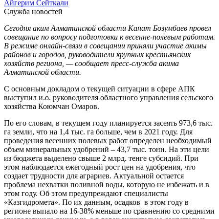
Айгерим Сейткали
Служба новостей
Сегодня аким Алматинской области Канат Бозумбаев провел
совещание по вопросу подготовки к весенне-полевым работам.
В режиме онлайн-связи в совещании приняли участие акимы
районов и городов, руководители крупных крестьянских
хозяйств региона, — сообщает пресс-служба акима
Алматинской области.
С основным докладом о текущей ситуации в сфере АПК
выступил и.о. руководителя областного управления сельского
хозяйства Коюмчан Омаров.
По его словам, в текущем году планируется засеять 973,6 тыс.
га земли, что на 1,4 тыс. га больше, чем в 2021 году. Для
проведения весенних полевых работ определен необходимый
объем минеральных удобрений – 43,7 тыс. тонн. На эти цели
из бюджета выделено свыше 2 млрд. тенге субсидий. При
этом наблюдается ежегодный рост цен на удобрения, что
создает трудности для аграриев. Актуальной остается
проблема нехватки поливной воды, которую не избежать и в
этом году. Об этом предупреждают специалисты
«Казгидромета». По их данным, осадков в этом году в
регионе выпало на 16-38% меньше по сравнению со средними