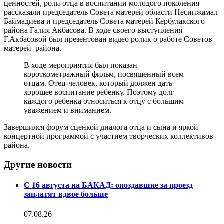
ценностей, роли отца в воспитании молодого поколения
рассказали председатель Совета матерей области Несипжамал
Баймадиева и председатель Совета матерей Кербулакского
района Галия Акбасова. В ходе своего выступления
Г.Акбасовой был презентован видео ролик о работе Советов
матерей района.
В ходе мероприятия был показан
короткометражный фильм, посвященный всем
отцам. Отец-человек, который должен дать
хорошее воспитание ребенку. Поэтому долг
каждого ребенка относиться к отцу с большим
уважением и вниманием.
Завершился форум сценкой диалога отца и сына и яркой
концертной программой с участием творческих коллективов
района.
Другие новости
С 16 августа на БАКАД: опоздавшие за проезд
заплатят вдвое больше
07.08.26