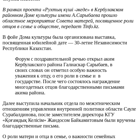
В рамках проекта «Рухтың күші -әкеде» в Кербулакском
районном Доме культуры имени А.Сарыбаева прошло
областное мероприятие Совета матерей, посвященное роли
отцов в семье и обществе, передает Tinfo.kz.
В фойе Дома культуры была организована выставка,
посвященная юбилейной дате — 30-летие Независимости
Республики Казахстан.
Форум с поздравительной речью открыл аким
Кербулакского района Галиаскар Сарыбаев, в
своих словах он отметил особую важность
уважения к отцу, о его роли в семье и в
государстве. После чего состоялось награждение
многодетных отцов благодарственными письмами
акима района.
Далее выступила начальник отдела по межэтническим
отношениям управления внутренней политики области Сауле
Сурабалдинова, после заместителем директора КГУ
«Қоғамдық Келісім» Жандосом Байкамитовым были вручены
благодарственные письма.
О роли матери и отца в семье, о важности семейных