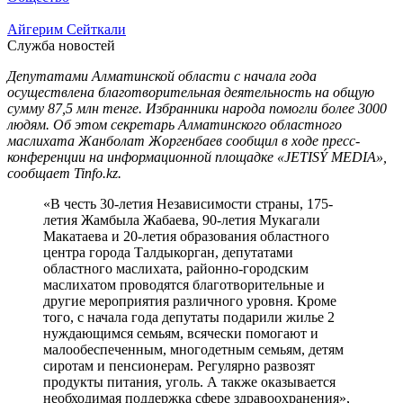
Айгерим Сейткали
Служба новостей
Депутатами Алматинской области с начала года
осуществлена благотворительная деятельность на общую
сумму 87,5 млн тенге. Избранники народа помогли более 3000
людям. Об этом секретарь Алматинского областного
маслихата Жанболат Жоргенбаев сообщил в ходе пресс-
конференции на информационной площадке «JETISÝ MEDIA»,
сообщает Tinfo.kz.
«В честь 30-летия Независимости страны, 175-
летия Жамбыла Жабаева, 90-летия Мукагали
Макатаева и 20-летия образования областного
центра города Талдыкорган, депутатами
областного маслихата, районно-городским
маслихатом проводятся благотворительные и
другие мероприятия различного уровня. Кроме
того, с начала года депутаты подарили жилье 2
нуждающимся семьям, всячески помогают и
малообеспеченным, многодетным семьям, детям
сиротам и пенсионерам. Регулярно развозят
продукты питания, уголь. А также оказывается
необходимая поддержка сфере здравоохранения»,