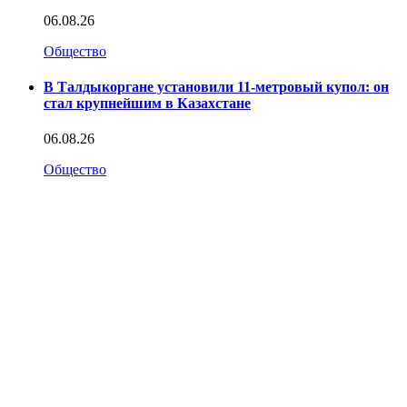
06.08.26
Общество
В Талдыкоргане установили 11-метровый купол: он
стал крупнейшим в Казахстане
06.08.26
Общество