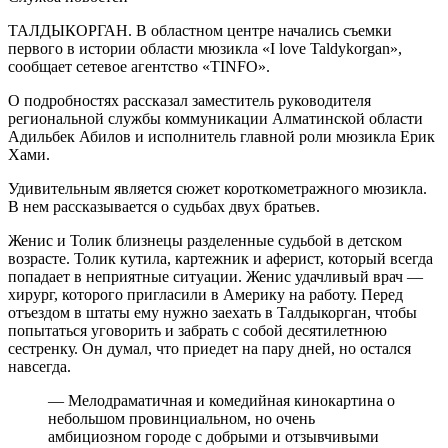
ТАЛДЫКОРГАН. В областном центре начались съемки
первого в истории области мюзикла «I love Taldykorgan»,
сообщает сетевое агентство «TINFO».
О подробностях рассказал заместитель руководителя
региональной службы коммуникации Алматинской области
Адильбек Абилов и исполнитель главной роли мюзикла Ерик
Хами.
Удивительным является сюжет короткометражного мюзикла.
В нем рассказывается о судьбах двух братьев.
Женис и Толик близнецы разделенные судьбой в детском
возрасте. Толик кутила, картежник и аферист, который всегда
попадает в неприятные ситуации. Женис удачливый врач —
хирург, которого пригласили в Америку на работу. Перед
отъездом в штаты ему нужно заехать в Талдыкорган, чтобы
попытаться уговорить и забрать с собой десятилетнюю
сестренку. Он думал, что приедет на пару дней, но остался
навсегда.
— Мелодраматичная и комедийная кинокартина о
небольшом провинциальном, но очень
амбициозном городе с добрыми и отзывчивыми