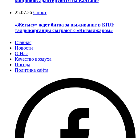
хищников адаптируются на Балхаше
25.07.26
Спорт
«Жетысу» ждет битва за выживание в КПЛ:
талдыкорганцы сыграют с «Кызылжаром»
Главная
Новости
О Нас
Качество воздуха
Погода
Политика сайта