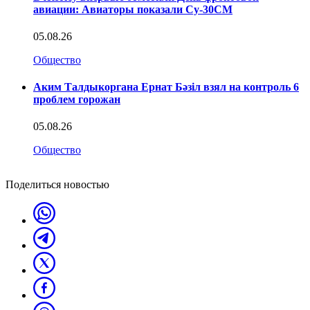
авиации: Авиаторы показали Су-30СМ
05.08.26
Общество
Аким Талдыкоргана Ернат Бәзіл взял на контроль 6
проблем горожан
05.08.26
Общество
Поделиться новостью