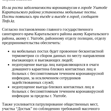
Из-за роста заболеваемости коронавирусом в городе Уштобе
Каратальского района установлены мобильные посты.
Посты появились при въезде и выезде в город, сообщает
Tinfo.kz.
Согласно постановлению главного государственного
санитарного врача Каратальского района акиму Каратальского
района, акиму г. Уштобе, районному отделу полиции, отделу
предпринимательства обеспечить:
на мобильных постах будет провоение бесконтактной
термометрии со сбором данных по месту направления
въезжающих и выезжающих людей;
недопущение выезда лиц направляющихся в очаги
домашнего карантина близких контактных лиц и
больных с бессимптомным течением коронавирусной
инфекции, за исключением сотрудников
задействованных служб;
недопущение выезда близких контактных лиц и
больных с бессимптомным течением коронавирусной
инфекции за пределы г. Уштобе.
Также усиливается патрулирование общественных мест,
участка “Достык” по соблюдению требований масочного