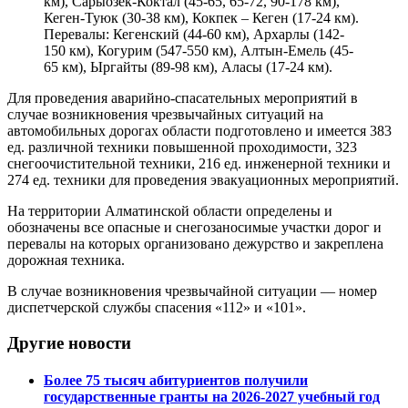
км), Сарыозек-Коктал (45-65, 65-72, 90-178 км),
Кеген-Туюк (30-38 км), Кокпек – Кеген (17-24 км).
Перевалы: Кегенский (44-60 км), Архарлы (142-
150 км), Когурим (547-550 км), Алтын-Емель (45-
65 км), Ыргайты (89-98 км), Аласы (17-24 км).
Для проведения аварийно-спасательных мероприятий в
случае возникновения чрезвычайных ситуаций на
автомобильных дорогах области подготовлено и имеется 383
ед. различной техники повышенной проходимости, 323
снегоочистительной техники, 216 ед. инженерной техники и
274 ед. техники для проведения эвакуационных мероприятий.
На территории Алматинской области определены и
обозначены все опасные и снегозаносимые участки дорог и
перевалы на которых организовано дежурство и закреплена
дорожная техника.
В случае возникновения чрезвычайной ситуации — номер
диспетчерской службы спасения «112» и «101».
Другие новости
Более 75 тысяч абитуриентов получили
государственные гранты на 2026-2027 учебный год