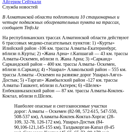
Айгерим Сейткали
Служба новостей
В Алматинской области подготовили 10 стационарных и
четыре подвижных обогревательных пункта на трассах,
сообщает Tinfo.kz
На республиканских трассах Алматинской области действуют
6 трассовых медико-спасательных пунктов: 1) «Курты»
Илийский район -106 км. трассы Алматы-Екатеринбург,
вблизи п.Курты; 2) «Жана Арна» г.Капшагай — 43 км. трассы
Алматы-Оскемен, вблизи п. Жана Арна; 3) «Сарканд»
Саркандский район – 400 км. трассы Алматы- Оскемен,
вблизи п.Сарканд; 4) «Ушарал» Алакольский район – 555 км.
трассы Алматы –Оскемен на развязке дорог Ушарал-Аягоз-
Достык; 5) «Таргап» Жамбылский район -127 км. трассы
Алматы-Ташкент, вблизи п.Актерек; 6) «Шелек»
Енбекшиказахский район — 87 км. трассы Алматы-Кокпек-
Коктал, вблизи п.Шелек.
Наиболее опасные и снегозаносимые участки
дорог: Алматы – Оскемен (82-98, 572-615, 547-550,
508-537 км), Аламаты-Кокпек-Коктал-Хоргас (28-
109, 32-78, 126-172 км), Ушарал-Достык (84-
90,106-121,145-155 км), Талдыкорган-Капал (0-45