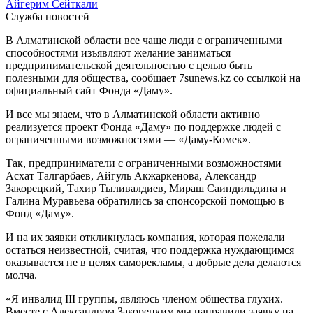
Айгерим Сейткали
Служба новостей
В Алматинской области все чаще люди с ограниченными
способностями изъявляют желание заниматься
предпринимательской деятельностью с целью быть
полезными для общества, сообщает 7sunews.kz со ссылкой на
официальный сайт Фонда «Даму».
И все мы знаем, что в Алматинской области активно
реализуется проект Фонда «Даму» по поддержке людей с
ограниченными возможностями — «Даму-Комек».
Так, предприниматели с ограниченными возможностями
Асхат Талгарбаев, Айгуль Акжаркенова, Александр
Закорецкий, Тахир Тыливалдиев, Мираш Саиндильдина и
Галина Муравьева обратились за спонсорской помощью в
Фонд «Даму».
И на их заявки откликнулась компания, которая пожелали
остаться неизвестной, считая, что поддержка нуждающимся
оказывается не в целях саморекламы, а добрые дела делаются
молча.
«Я инвалид III группы, являюсь членом общества глухих.
Вместе с Александром Закорецким мы направили заявку на