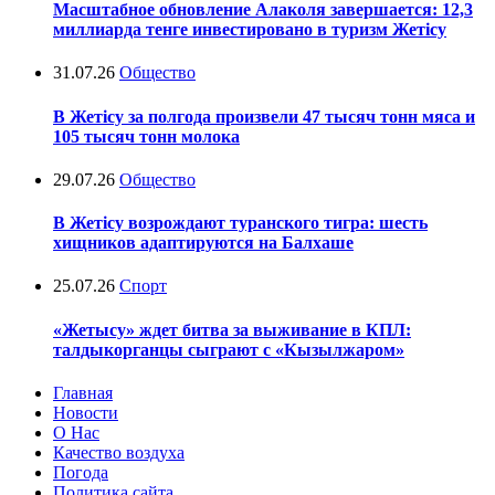
Масштабное обновление Алаколя завершается: 12,3
миллиарда тенге инвестировано в туризм Жетісу
31.07.26
Общество
В Жетісу за полгода произвели 47 тысяч тонн мяса и
105 тысяч тонн молока
29.07.26
Общество
В Жетісу возрождают туранского тигра: шесть
хищников адаптируются на Балхаше
25.07.26
Спорт
«Жетысу» ждет битва за выживание в КПЛ:
талдыкорганцы сыграют с «Кызылжаром»
Главная
Новости
О Нас
Качество воздуха
Погода
Политика сайта