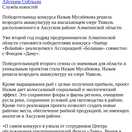
Айгерим Сейткали
Служба новостей
Победительница конкурса Назым Мусабекова решила
возродить аквакультуру на высыхающем озере Ушколь
расположенного в Аксуском районе Алматинской области.
Уже второй год подряд предприниматели Алматинской
области становятся победителями конкурса «Stаrtup
«Bolashak» реализуемого Ассоциацией «Болашак» совместно
с Фондом «Даму».
Победительницей второго сезона со значимым для области и
уникальным проектом стала Назым Мусабекова. Назым
решила возродить аквакультуру на озере Ушколь.
Кроме выращивания рыб с целью получения прибыли, проект
Назым дает колоссальный социальный и экологический
эффект. Это сохранение флоры и фауны региона, очищение
русла реки, сохранение условий для скотоводства в районе.
Кроме того реализация проекта позволит создать новые
рабочие места, обеспечение рыбной продукцией, не имеющих
аналогов в Аксуском районе.
«О самом конкурсе я узнала от сотрудников Центра
обслуживания предпринимателей Фонда «Даму». Решив в