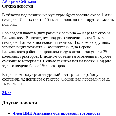
Айгерим Сейткали
Служба новостей
В области под различные культуры будет засеяно около 1 млн
гектаров. Из них почти 15 тысяч площади планируется засеять
под рис.
Его возделывают в двух районах региона — Каратальском и
Балхашском. В последнем под рис отведено почти 9 тысяч
гектаров. Готова к посевной и техника. В одном из крупных
зерносеющих хозяйств «Тамшибулак» аула Береке
Балхашского района в прошлом году в лизинг закупили 25
колесных тракторов. В полном объеме заготовлены и горюче-
смазочные материалы. Сейчас техника вся на полях. Под рис
здесь отведено более 1500 гектаров.
В прошлом году средняя урожайность риса по району
составила 42 центнера с гектара. Общий вал перевалил за 35
тысяч тонн.
24.kz
Другие новости
Член ЦИК Айманакумов проверил готовность