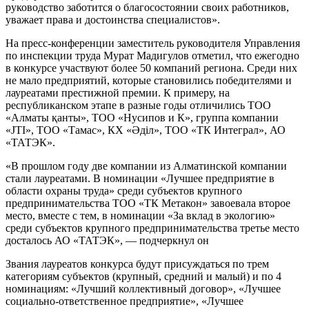
руководство заботится о благосостоянии своих работников,
уважает права и достоинства специалистов».
На пресс-конференции заместитель руководителя Управления
по инспекции труда Мурат Мадигулов отметил, что ежегодно
в конкурсе участвуют более 50 компаний региона. Среди них
не мало предприятий, которые становились победителями и
лауреатами престижной премии. К примеру, на
республиканском этапе в разные годы отличились ТОО
«Алматы қанты», ТОО «Нусипов и К», группа компании
«JTI», ТОО «Тамас», КХ «Әділ», ТОО «ТК Интеграл», АО
«ТАТЭК».
«В прошлом году две компании из Алматинской компании
стали лауреатами. В номинации «Лучшее предприятие в
области охраны труда» среди субъектов крупного
предпринимательства ТОО «ТК Метакон» завоевала второе
место, вместе с тем, в номинации «За вклад в экологию»
среди субъектов крупного предпринимательства третье место
досталось АО «ТАТЭК», — подчеркнул он
Звания лауреатов конкурса будут присуждаться по трем
категориям субъектов (крупный, средний и малый) и по 4
номинациям: «Лучший коллективный договор», «Лучшее
социально-ответственное предприятие», «Лучшее