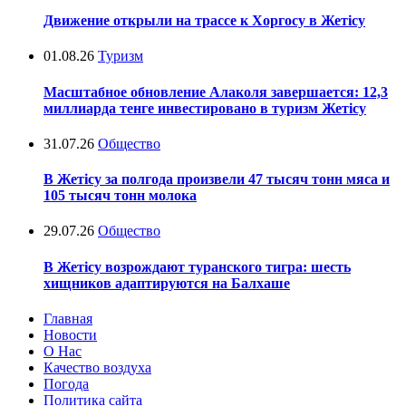
Движение открыли на трассе к Хоргосу в Жетісу
01.08.26
Туризм
Масштабное обновление Алаколя завершается: 12,3
миллиарда тенге инвестировано в туризм Жетісу
31.07.26
Общество
В Жетісу за полгода произвели 47 тысяч тонн мяса и
105 тысяч тонн молока
29.07.26
Общество
В Жетісу возрождают туранского тигра: шесть
хищников адаптируются на Балхаше
Главная
Новости
О Нас
Качество воздуха
Погода
Политика сайта