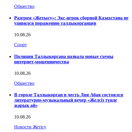
Общество
Разгром «Жетысу»: Экс-игрок сборной Казахстана не
удивился поражению талдыкорганцев
10.08.26
Спорт
Полиция Талдыкоргана назвала новые схемы
интернет-мошенничества
10.08.26
Общество
В городе Талдыкорган в честь Дня Абая состоялся
литературно-музыкальный вечер «Желсіз түнде
жарық ай»
10.08.26
Новости Жетісу