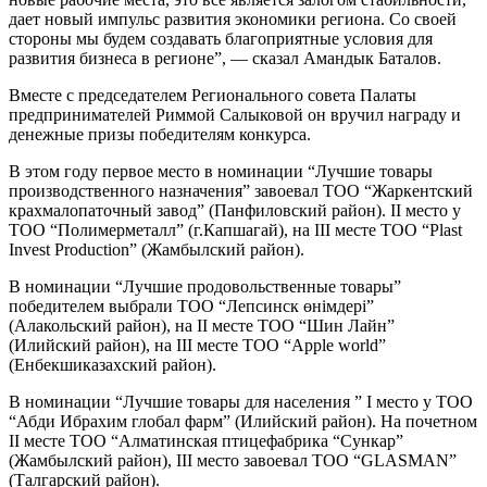
дает новый импульс развития экономики региона. Со своей
стороны мы будем создавать благоприятные условия для
развития бизнеса в регионе”, — сказал Амандык Баталов.
Вместе с председателем Регионального совета Палаты
предпринимателей Риммой Салыковой он вручил награду и
денежные призы победителям конкурса.
В этом году первое место в номинации “Лучшие товары
производственного назначения” завоевал ТОО “Жаркентский
крахмалопаточный завод” (Панфиловский район). ІІ место у
ТОО “Полимерметалл” (г.Капшагай), на ІІІ месте ТОО “Plast
Invest Production” (Жамбылский район).
В номинации “Лучшие продовольственные товары”
победителем выбрали ТОО “Лепсинск өнімдері”
(Алакольский район), на ІІ месте ТОО “Шин Лайн”
(Илийский район), на ІІІ месте ТОО “Apple world”
(Енбекшиказахский район).
В номинации “Лучшие товары для населения ” І место у ТОО
“Абди Ибрахим глобал фарм” (Илийский район). На почетном
ІІ месте ТОО “Алматинская птицефабрика “Сункар”
(Жамбылский район), ІІІ место завоевал ТОО “GLASMAN”
(Талгарский район).