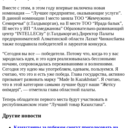
Вместе с этим, в этом году впервые включена новая
номинация — “Лучшее предприятие, оказывающие услуги”.
В данной номинации І место заняла ТОО “Жемчужина
Семиречья” (г.Талдыкорган), на ІІ месте ТОО “Ирада балык”,
ІІІ место у ИП “Ахмеджанова” Образовательно-развивающий
центр “INTELLECity” (г.Талдыкорган).Директор Палаты
предпринимателей Алматинской области Лаззат Чинкисбаева
также поздравила победителей и лауреатов конкурса.
“Сегодня вы все — победители. Потому что, когда-то у вас
зародилась идея, и это идея реализовывалась бессонными
ночами, сопровождалась переживаниями и волнениями.
Сегодня эту идею мы употребляем, одеваем, пользуемся. Я
считаю, что это и есть уже победа. Глава государства, активно
призывает развивать марку ”Made In Kazakhstan”. Я считаю,
что в этой категории самыми лучшие будут наши “Жетісу
өнімдері”, — отметила глава областной палаты.
Теперь обладатели первого места будут участвовать в
республиканском этапе “Лучший товар Казахстана”.
Другие новости
Казахстанцы за рубежом смогут проголосовать на