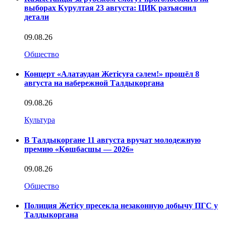
выборах Курултая 23 августа: ЦИК разъяснил
детали
09.08.26
Общество
Концерт «Алатаудан Жетісуға сәлем!» прошёл 8
августа на набережной Талдыкоргана
09.08.26
Культура
В Талдыкоргане 11 августа вручат молодежную
премию «Көшбасшы — 2026»
09.08.26
Общество
Полиция Жетісу пресекла незаконную добычу ПГС у
Талдыкоргана