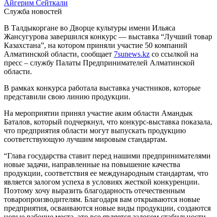
Айгерим Сейткали
Служба новостей
В Талдыкоргане во Дворце культуры имени Ильяса
Жансугурова завершился конкурс — выставка “Лучший товар
Казахстана”, на котором приняли участие 50 компаний
Алматинской области, сообщает
7sunews.kz
со ссылкой на
пресс – службу Палаты Предпринимателей Алматинской
области.
В рамках конкурса работала выставка участников, которые
представили свою линию продукции.
На мероприятии принял участие аким области Амандык
Баталов, который подчеркнул, что конкурс-выставка показала,
что предприятия области могут выпускать продукцию
соответствующую лучшим мировым стандартам.
“Глава государства ставит перед нашими предпринимателями
новые задачи, направленные на повышение качества
продукции, соответствия ее международным стандартам, что
является залогом успеха в условиях жесткой конкуренции.
Поэтому хочу выразить благодарность отечественным
товаропроизводителям. Благодаря вам открываются новые
предприятия, осваиваются новые виды продукции, создаются
новые рабочие места, это все является залогом стабильности,