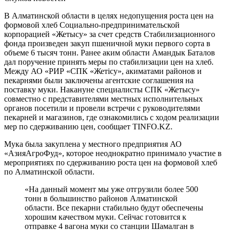
В Алматинской области в целях недопущения роста цен на
формовой хлеб Социально-предпринимательской
корпорацией «Жетысу» за счет средств Стабилизационного
фонда произведен закуп пшеничной муки первого сорта в
объеме 6 тысяч тонн. Ранее аким области Амандык Баталов
дал поручение принять меры по стабилизации цен на хлеб.
Между АО «РИР «СПК «Жетісу», акиматами районов и
пекарнями были заключены агентские соглашения на
поставку муки. Накануне специалисты СПК «Жетысу»
совместно с представителями местных исполнительных
органов посетили и провели встречи с руководителями
пекарней и магазинов, где ознакомились с ходом реализации
мер по сдерживанию цен, сообщает TINFO.KZ.
Мука была закуплена у местного предприятия АО
«АзияАгроФуд», которое неоднократно принимало участие в
мероприятиях по сдерживанию роста цен на формовой хлеб
по Алматинской области.
«На данный момент мы уже отгрузили более 500
тонн в большинство районов Алматинской
области. Все пекарни стабильно будут обеспечены
хорошим качеством муки. Сейчас готовится к
отправке 4 вагона муки со станции Шамалган в