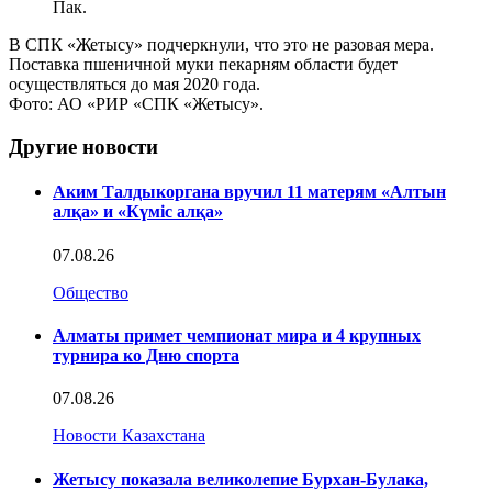
Пак.
В СПК «Жетысу» подчеркнули, что это не разовая мера.
Поставка пшеничной муки пекарням области будет
осуществляться до мая 2020 года.
Фото: АО «РИР «СПК «Жетысу».
Другие новости
Аким Талдыкоргана вручил 11 матерям «Алтын
алқа» и «Күміс алқа»
07.08.26
Общество
Алматы примет чемпионат мира и 4 крупных
турнира ко Дню спорта
07.08.26
Новости Казахстана
Жетысу показала великолепие Бурхан-Булака,