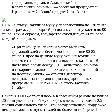
город Талдыкорган, в Алакольский и
Каратальский районы», — рассказал председатель
Правления АО «АзияАгрофуд» Саян Ашенов.
СПК «Жетысу» закупила муку у переработчика по 130 тенге
за килограмм. Для пекарней региона мука отпускается по 90
тенге. Таким образом, государство субсидирует 40 тенге за
каждый килограмм.
«При такой цене, пекарни могут выпекать
формовой хлеб с себестоимостью не выше 80-85
тенге. Спрос на данную муку очень высокий, не
только из-за цены, но и из-за высокого качества. В
настоящее время между СПК, акиматами районов
и пекарнями заключены 38 агентских соглашений
на поставку муки», — отметил директор
департамента по реализации государственных
программ АО «РИР «СПК «Жетісу» Бахтияр
Сембеков.
Пекарня ТОО «Ахмет плюс» в Карасайском районе получила
20 тонн удешевленной муки. Здесь в день выпускается 2,5
тысячи социального хлеба. При государственной поддержке
пекарня сможет отпускать хлеб по более низкой цене. По