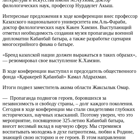
филологических наук, профессор Нурдаулет Акыш.
Интересные предложения в ходе конференции внес профессор
Казахского национального университета им.Аль-Фараби,
доктор филологических наук Какен Хамзин. Выступающий
отметил необходимость создания музея пропаганды военной
дипломатии Кабанбай батыра, а также разработке сценария
многосерийного фиьма о батыре.
«Бренд казахской нации должен выражаться в таких образах»,
— резюмировал свое выступление К.Хамзин.
В ходе конференции выступил и председатель общественного
фонда «Қаракерей Қабанбай» Камал Абдрахман.
Итоги подвел заместитель акима области Жаксылык Омар.
— Пропаганда подвигов героев, боровшихся за
независимость и свободу страны, – долг каждого поколения.
Сегодня в ходе конференции мы стали свидетелями глубоких
исторических, научных изысканий. Поэтому уверен, что это
мероприятие, посвященное 325-летию Кабанбай батыра,
внесет весомый вклад в научную сферу. Мы стремимся
воспитывать молодежь в духе патриотизма, любви к Родине,
знающей свою историю и ее героев. В этом направлении