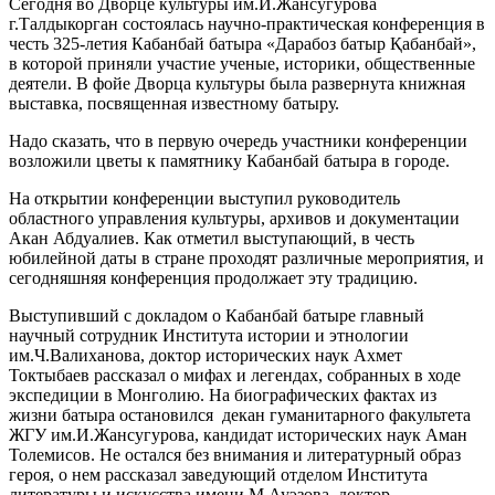
Сегодня во Дворце культуры им.И.Жансугурова
г.Талдыкорган состоялась научно-практическая конференция в
честь 325-летия Кабанбай батыра «Дарабоз батыр Қабанбай»,
в которой приняли участие ученые, историки, общественные
деятели. В фойе Дворца культуры была развернута книжная
выставка, посвященная известному батыру.
Надо сказать, что в первую очередь участники конференции
возложили цветы к памятнику Кабанбай батыра в городе.
На открытии конференции выступил руководитель
областного управления культуры, архивов и документации
Акан Абдуалиев. Как отметил выступающий, в честь
юбилейной даты в стране проходят различные мероприятия, и
сегодняшняя конференция продолжает эту традицию.
Выступивший с докладом о Кабанбай батыре главный
научный сотрудник Института истории и этнологии
им.Ч.Валиханова, доктор исторических наук Ахмет
Токтыбаев рассказал о мифах и легендах, собранных в ходе
экспедиции в Монголию. На биографических фактах из
жизни батыра остановился декан гуманитарного факультета
ЖГУ им.И.Жансугурова, кандидат исторических наук Аман
Толемисов. Не остался без внимания и литературный образ
героя, о нем рассказал заведующий отделом Института
литературы и искусства имени М.Ауэзова, доктор