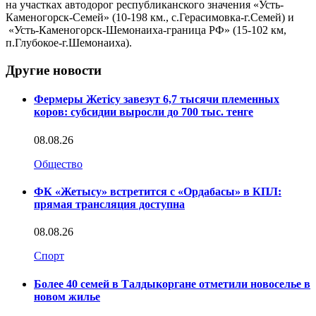
на участках автодорог республиканского значения «Усть-
Каменогорск-Семей» (10-198 км., с.Герасимовка-г.Семей) и
«Усть-Каменогорск-Шемонаиха-граница РФ» (15-102 км,
п.Глубокое-г.Шемонаиха).
Другие новости
Фермеры Жетісу завезут 6,7 тысячи племенных
коров: субсидии выросли до 700 тыс. тенге
08.08.26
Общество
ФК «Жетысу» встретится с «Ордабасы» в КПЛ:
прямая трансляция доступна
08.08.26
Спорт
Более 40 семей в Талдыкоргане отметили новоселье в
новом жилье