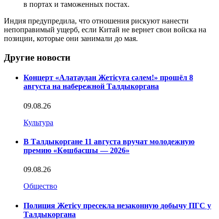
в портах и таможенных постах.
Индия предупредила, что отношения рискуют нанести
непоправимый ущерб, если Китай не вернет свои войска на
позиции, которые они занимали до мая.
Другие новости
Концерт «Алатаудан Жетісуға сәлем!» прошёл 8
августа на набережной Талдыкоргана
09.08.26
Культура
В Талдыкоргане 11 августа вручат молодежную
премию «Көшбасшы — 2026»
09.08.26
Общество
Полиция Жетісу пресекла незаконную добычу ПГС у
Талдыкоргана