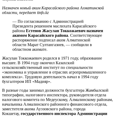
Назначен новый аким Карасайского района Алматинской
области, передает tinfo.kz
— По согласованию с Администрацией
Президента решением маслихата Карасайского
района
Естенов Жасулан Токкожаевич назначен
акимом Карасайского района
. Соответствующее
распоряжение подписал аким Алматинской
области Марат Султангазиев, — сообщили в
областном акимате.
Жасулан Токкожаевич родился в 1971 году, образование
высшее. В 1994 году окончил Казахский
сельскохозяйственный институт по специальности
«экономика и управление в отраслях агропромышленного
комплекса». Трудовую деятельность начал в 1994 году
бухгалтером ИП «Мадияр».
В разные годы занимал должности бухгалтера Жамбылской
типографии, налогового инспектора, руководителя отдела
налогового комитета по Медеускому, Алмалинскому районам,
начальника Алмалинского районного финансового отдела,
заместителя акима Ауэзовского района, города
Кокшетау,
государственного инспектора Администрации