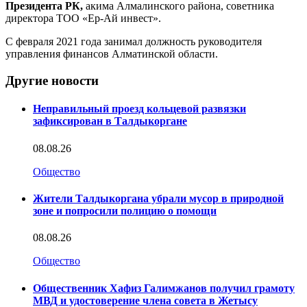
Президента РК,
акима Алмалинского района, советника
директора ТОО «Ер-Ай инвест».
С февраля 2021 года занимал должность руководителя
управления финансов Алматинской области.
Другие новости
Неправильный проезд кольцевой развязки
зафиксирован в Талдыкоргане
08.08.26
Общество
Жители Талдыкоргана убрали мусор в природной
зоне и попросили полицию о помощи
08.08.26
Общество
Общественник Хафиз Галимжанов получил грамоту
МВД и удостоверение члена совета в Жетысу