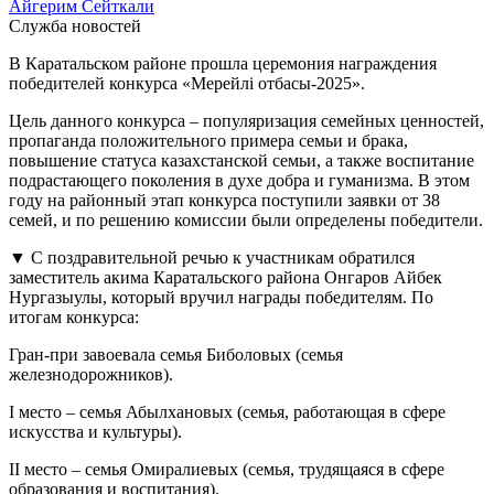
Айгерим Сейткали
Служба новостей
В Каратальском районе прошла церемония награждения
победителей конкурса «Мерейлі отбасы-2025».
Цель данного конкурса – популяризация семейных ценностей,
пропаганда положительного примера семьи и брака,
повышение статуса казахстанской семьи, а также воспитание
подрастающего поколения в духе добра и гуманизма. В этом
году на районный этап конкурса поступили заявки от 38
семей, и по решению комиссии были определены победители.
▼ С поздравительной речью к участникам обратился
заместитель акима Каратальского района Онгаров Айбек
Нургазыулы, который вручил награды победителям. По
итогам конкурса:
Гран-при завоевала семья Биболовых (семья
железнодорожников).
I место – семья Абылхановых (семья, работающая в сфере
искусства и культуры).
II место – семья Омиралиевых (семья, трудящаяся в сфере
образования и воспитания).