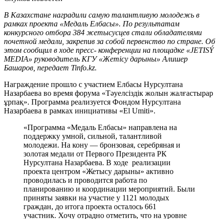
В Казахстане наградили самую талантливую молодежь в
рамках проекта «Медаль Елбасы». По результатам
конкурсного отбора 384 жетысусцев стали обладателями
почетной медали, закрепив за собой первенство по стране. Об
этом сообщил в ходе пресс- конференции на площадке «JETISÝ
MEDIA» руководитель КГУ «Жетісу дарыны» Алишер
Башаров, передает Tinfo.kz.
Награждение прошло с участием Елбасы Нурсултана
Назарбаева во время форума «Тәуелсіздік жолын жалғастырар
ұрпақ». Программа реализуется Фондом Нурсултана
Назарбаева в рамках инициативы «El Umiti».
«Программа «Медаль Елбасы» направлена на
поддержку умной, сильной, талантливой
молодежи. На кону — бронзовая, серебряная и
золотая медали от Первого Президента РК
Нурсултана Назарбаева. В ходе реализации
проекта центром «Жетысу дарыны» активно
проводилась и проводится работа по
планированию и координации мероприятий. Были
приняты заявки на участие у 1121 молодых
граждан, до итога проекта осталось 661
участник. Хочу отрадно отметить, что на уровне