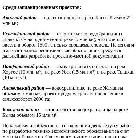
Среди запланированных проектов:
Аксуский район
— водохранилище на реке Биен объемом 22
млн м³;
Ескельдинский район
— строительство водохранилища
«Балыкты» на одноименной реке (5 млн м³), что позволит
ввести в оборот 1500 га новых орошаемых земель. На сегодня
имеется технико-экономическое обоснование, требуется
дальнейшая разработка проектно-сметной документации;
Панфиловский район
— сразу три новых объекта: на реке
Хоргос (10 млн м³), на реке Усек (15 млн м³) и на реке Тышкан
(10 млн м³);
Алакольский район
— водохранилище на реке Жаманты
объемом 5 млн м³, проект предусматривает вовлечение в
сельхозоборот 2000 га;
Коксуский район
— строительство водохранилища на реке
Быжы объемом 15 млн м³.
По каждому из объектов на сегодняшний день ведутся работы
по разработке технико-экономического обоснования за счет
местных бюджетов. Следующим этапом станет подготовка