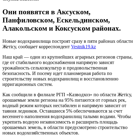
Они появятся в Аксуском,
Панфиловском, Ескельдинском,
Алакольском и Коксуском районах.
Новые водохранилища построят сразу в пяти районах области
Жетiсу, сообщает корреспондент
Vestnik19.kz
Наш край — один из крупнейших аграрных регионов страны,
где от стабильного водоснабжения напрямую зависят
урожайность сельхозкультур и продовольственная
безопасность. И посему идет планомерная работа по
строительству новых водохранилищ и восстановлению
ирригационных систем.
Как сообщили в филиале РГП «Казводхоз» по области Жетісу,
орошаемые земли региона на 95% питаются от горных рек,
водный режим которых нестабилен и напрямую зависит от
таяния ледников. Оставшиеся 5% обеспечиваются за счет
весеннего наполнения водохранилищ талыми водами. Чтобы
укрепить водную независимость и расширить площадь
орошаемых земель, в области предусмотрено строительство
новых водохозяйственных объектов.