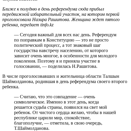
Ближе к полудню в день референдума сюда прибыл
передвижной избирательный участок, на котором первой
проголосовала Назира Рашитова. Женщина ждет пятого
ребенка, передает tinfo.kz
— Сегодня важный для всех нас день. Референдум
по поправкам в Конституцию — это не просто
политический процесс, а тот знаковый шаг
государства навстречу населению, от которого
зависит очень многое, в особенности для молодого
поколения. Поэтому я и приняла участие в
голосовании, — поделилась Н.Рашитова.
В числе проголосовавших и жительница области Талшын
Шаймолданова, родившая в день референдума своего второго
ребенка.
— Считаю, что это совпадение — очень
символическое. Именно в этот день, когда
решается судьба страны, появился на свет мой
ребенок. От чистого сердца желаю, чтобы в нашей
республике царили мир, спокойствие,
благополучие, — отметила, в свою очередь,
Т.Шаймолданова.