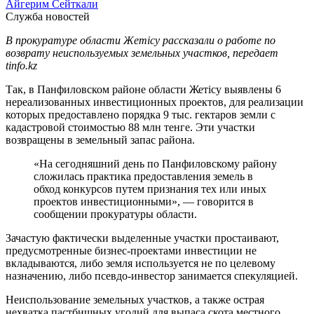
Айгерим Сейткали
Служба новостей
В прокуратуре области Жетісу рассказали о работе по
возврату неиспользуемых земельных участков, передает
tinfo.kz
Так, в Панфиловском районе области Жетісу выявлены 6
нереализованных инвестиционных проектов, для реализации
которых предоставлено порядка 9 тыс. гектаров земли с
кадастровой стоимостью 88 млн тенге. Эти участки
возвращены в земельный запас района.
«На сегодняшний день по Панфиловскому району
сложилась практика предоставления земель в
обход конкурсов путем признания тех или иных
проектов инвестиционными», — говорится в
сообщении прокуратуры области.
Зачастую фактически выделенные участки простаивают,
предусмотренные бизнес-проектами инвестиции не
вкладываются, либо земля используется не по целевому
назначению, либо псевдо-инвестор занимается спекуляцией.
Неиспользование земельных участков, а также острая
нехватка пастбищных угодий для выпаса скота местного