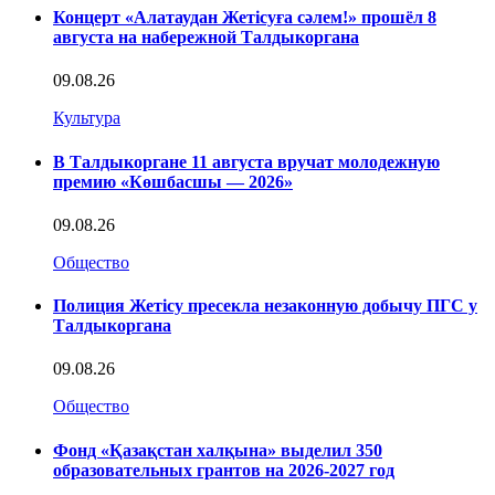
Концерт «Алатаудан Жетісуға сәлем!» прошёл 8
августа на набережной Талдыкоргана
09.08.26
Культура
В Талдыкоргане 11 августа вручат молодежную
премию «Көшбасшы — 2026»
09.08.26
Общество
Полиция Жетісу пресекла незаконную добычу ПГС у
Талдыкоргана
09.08.26
Общество
Фонд «Қазақстан халқына» выделил 350
образовательных грантов на 2026-2027 год