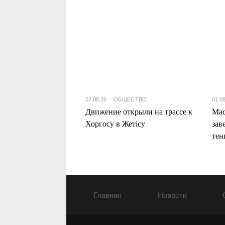
07.08.26
ОБЩЕСТВО
01.0
Движение открыли на трассе к
Мас
Хоргосу в Жетісу
зав
тен
Жет
Главная
Новости