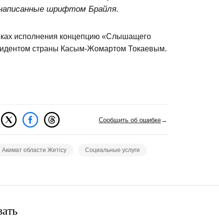
написанные шрифтом Брайля.
амках исполнения концепцию «Слышащего
езидентом страны Касым-Жомартом Токаевым.
Сообщить об ошибке
→
Акимат области Жетісу
Социальные услуги
вать