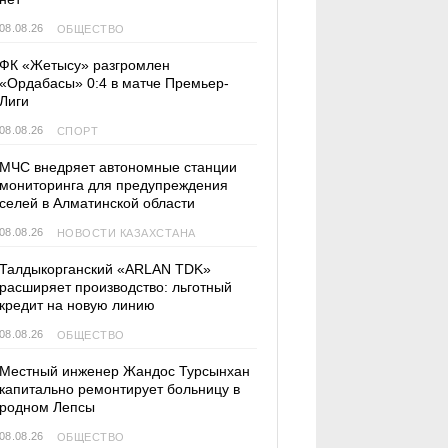
08.08.26
ОБЩЕСТВО
ФК «Жетысу» разгромлен
«Ордабасы» 0:4 в матче Премьер-
Лиги
08.08.26
СПОРТ
МЧС внедряет автономные станции
мониторинга для предупреждения
селей в Алматинской области
08.08.26
НОВОСТИ КАЗАХСТАНА
Талдыкорганский «ARLAN TDK»
расширяет производство: льготный
кредит на новую линию
08.08.26
ОБЩЕСТВО
Местный инженер Жандос Турсынхан
капитально ремонтирует больницу в
родном Лепсы
08.08.26
ОБЩЕСТВО