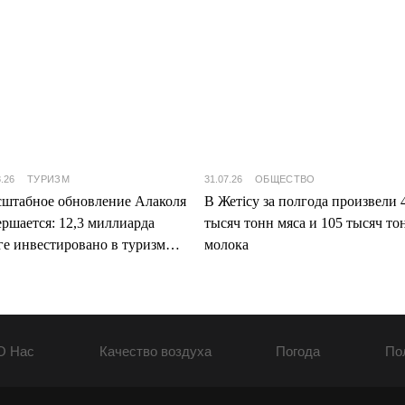
8.26
ТУРИЗМ
31.07.26
ОБЩЕСТВО
штабное обновление Алаколя
В Жетісу за полгода произвели 
ершается: 12,3 миллиарда
тысяч тонн мяса и 105 тысяч то
ге инвестировано в туризм
молока
ісу
О Нас
Качество воздуха
Погода
По