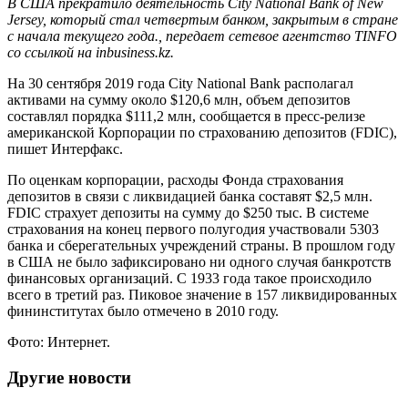
В США прекратило деятельность City National Bank of New
Jersey, который стал четвертым банком, закрытым в стране
с начала текущего года., передает сетевое агентство TINFO
со ссылкой на inbusiness.kz.
На 30 сентября 2019 года City National Bank располагал
активами на сумму около $120,6 млн, объем депозитов
составлял порядка $111,2 млн, сообщается в пресс-релизе
американской Корпорации по страхованию депозитов (FDIC),
пишет Интерфакс.
По оценкам корпорации, расходы Фонда страхования
депозитов в связи с ликвидацией банка составят $2,5 млн.
FDIC страхует депозиты на сумму до $250 тыс. В системе
страхования на конец первого полугодия участвовали 5303
банка и сберегательных учреждений страны. В прошлом году
в США не было зафиксировано ни одного случая банкротств
финансовых организаций. С 1933 года такое происходило
всего в третий раз. Пиковое значение в 157 ликвидированных
фининститутах было отмечено в 2010 году.
Фото: Интернет.
Другие новости