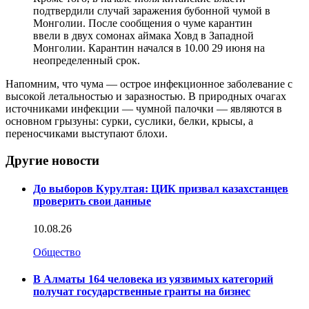
подтвердили случай заражения бубонной чумой в
Монголии. После сообщения о чуме карантин
ввели в двух сомонах аймака Ховд в Западной
Монголии. Карантин начался в 10.00 29 июня на
неопределенный срок.
Напомним, что чума — острое инфекционное заболевание с
высокой летальностью и заразностью. В природных очагах
источниками инфекции — чумной палочки — являются в
основном грызуны: сурки, суслики, белки, крысы, а
переносчиками выступают блохи.
Другие новости
До выборов Курултая: ЦИК призвал казахстанцев
проверить свои данные
10.08.26
Общество
В Алматы 164 человека из уязвимых категорий
получат государственные гранты на бизнес