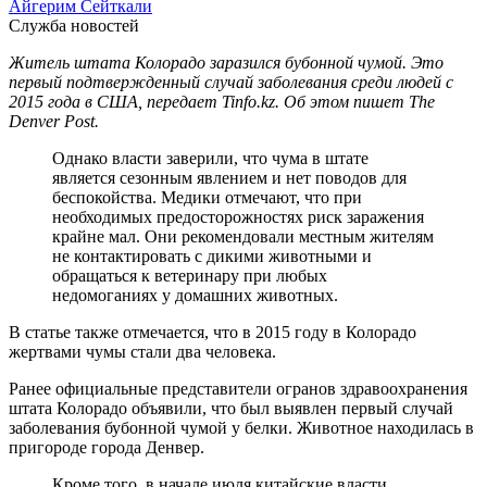
Айгерим Сейткали
Служба новостей
Житель штата Колорадо заразился бубонной чумой. Это
первый подтвержденный случай заболевания среди людей с
2015 года в США, передает Tinfo.kz. Об этом пишет The
Denver Post.
Однако власти заверили, что чума в штате
является сезонным явлением и нет поводов для
беспокойства. Медики отмечают, что при
необходимых предосторожностях риск заражения
крайне мал. Они рекомендовали местным жителям
не контактировать с дикими животными и
обращаться к ветеринару при любых
недомоганиях у домашних животных.
В статье также отмечается, что в 2015 году в Колорадо
жертвами чумы стали два человека.
Ранее официальные представители огранов здравоохранения
штата Колорадо объявили, что был выявлен первый случай
заболевания бубонной чумой у белки. Животное находилась в
пригороде города Денвер.
Кроме того, в начале июля китайские власти